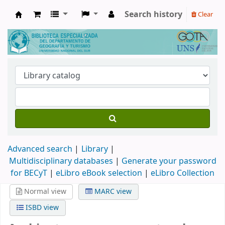
Search history
Clear
Biblioteca de Geografía y Turismo
Advanced search
Library
Multidisciplinary databases
|
Generate your password
for BECyT
|
eLibro eBook selection
|
eLibro Collection
Normal view
MARC view
ISBD view