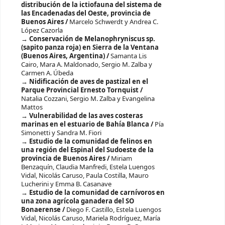
distribución de la ictiofauna del sistema de
las Encadenadas del Oeste, provincia de
Buenos Aires /
Marcelo Schwerdt y Andrea C.
López Cazorla
Conservación de Melanophryniscus sp.
(sapito panza roja) en Sierra de la Ventana
(Buenos Aires, Argentina) /
Samanta Lis
Cairo, Mara A. Maldonado, Sergio M. Zalba y
Carmen A. Úbeda
Nidificación de aves de pastizal en el
Parque Provincial Ernesto Tornquist /
Natalia Cozzani, Sergio M. Zalba y Evangelina
Mattos
Vulnerabilidad de las aves costeras
marinas en el estuario de Bahía Blanca /
Pía
Simonetti y Sandra M. Fiori
Estudio de la comunidad de felinos en
una región del Espinal del Sudoeste de la
provincia de Buenos Aires /
Miriam
Benzaquín, Claudia Manfredi, Estela Luengos
Vidal, Nicolás Caruso, Paula Costilla, Mauro
Lucherini y Emma B. Casanave
Estudio de la comunidad de carnívoros en
una zona agrícola ganadera del SO
Bonaerense /
Diego F. Castillo, Estela Luengos
Vidal, Nicolás Caruso, Mariela Rodríguez, María