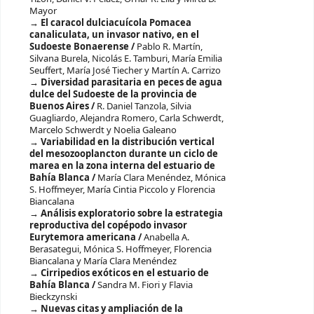
Mayor
El caracol dulciacuícola Pomacea
canaliculata, un invasor nativo, en el
Sudoeste Bonaerense /
Pablo R. Martín,
Silvana Burela, Nicolás E. Tamburi, María Emilia
Seuffert, María José Tiecher y Martín A. Carrizo
Diversidad parasitaria en peces de agua
dulce del Sudoeste de la provincia de
Buenos Aires /
R. Daniel Tanzola, Silvia
Guagliardo, Alejandra Romero, Carla Schwerdt,
Marcelo Schwerdt y Noelia Galeano
Variabilidad en la distribución vertical
del mesozooplancton durante un ciclo de
marea en la zona interna del estuario de
Bahía Blanca /
María Clara Menéndez, Mónica
S. Hoffmeyer, María Cintia Piccolo y Florencia
Biancalana
Análisis exploratorio sobre la estrategia
reproductiva del copépodo invasor
Eurytemora americana /
Anabella A.
Berasategui, Mónica S. Hoffmeyer, Florencia
Biancalana y María Clara Menéndez
Cirripedios exóticos en el estuario de
Bahía Blanca /
Sandra M. Fiori y Flavia
Bieckzynski
Nuevas citas y ampliación de la