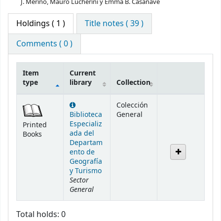
J. Merino, Mauro Lucherini y Emma B. Casanave
Holdings
( 1 )
Title notes ( 39 )
Comments ( 0 )
Item
Current
type
library
Collection
Holdings
Colección
Biblioteca
General
Especializ
Printed
ada del
Books
Departam
ento de
Geografía
y Turismo
Sector
General
Total holds: 0