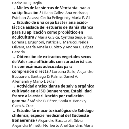
Pedro M. Quaglia
Mieles de las sierras de Ventania: hacia
su tipificación /
Liliana Gallez, Ana Andrada,
Esteban Galassi, Cecilia Pellegrini y María E. Gil
Estudio de una cepa bacteriana acido-
láctica aislada del estuario de Bahía Blanca
para su aplicación como probiótico en
acuicultura /
María G. Sica, Cynthia Sequeiros,
Lorena I. Brugnoni, Patricia L. Marucci, Nelda
Olivera, María Amelia Cubitto y Andrea C. López
Cazorla
Obtención de extractos vegetales secos
de Valeriana officinalis con características
fisicomecánicas adecuadas para
compresión directa /
Loreana Gallo, Alejandro
Bucciarelli, Santiago D. Palma, Daniel A.
Allemandi y Mario I. Skliar
Actividad antioxidante de salvia orgánica
cultivada en el SO Bonaerense. Estabilidad
frente a la esterilización por radiación
gamma /
Mónica B. Pérez, Sonia A. Banek y
Clara A. Croci
Estudio fármaco-toxicológico de Solidago
chilensis, especie medicinal del Sudoeste
Bonaerense /
Alejandro Bucciarelli, Silvia
Alejandra Minetti, Norberto Ariel Gandini, María