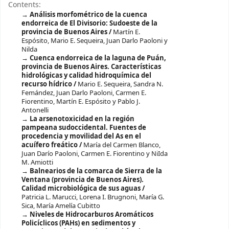
Contents:
Análisis morfométrico de la cuenca
endorreica de El Divisorio: Sudoeste de la
provincia de Buenos Aires /
Martín E.
Espósito, Mario E. Sequeira, Juan Darlo Paoloni y
Nilda
Cuenca endorreica de la laguna de Puán,
provincia de Buenos Aires. Características
hidrológicas y calidad hidroquímica del
recurso hídrico /
Mario E. Sequeira, Sandra N.
Femández, Juan Darlo Paoloni, Carmen E.
Fiorentino, Martín E. Espósito y Pablo J.
Antonelli
La arsenotoxicidad en la región
pampeana sudoccidental. Fuentes de
procedencia y movilidad del As en el
acuífero freático /
María del Carmen Blanco,
Juan Darío Paoloni, Carmen E. Fiorentino y NiIda
M. Amiotti
Balnearios de la comarca de Sierra de la
Ventana (provincia de Buenos Aires).
Calidad microbiológica de sus aguas /
Patricia L. Marucci, Lorena I. Brugnoni, María G.
Sica, María Amelía Cubitto
Niveles de Hidrocarburos Aromáticos
Policíclicos (PAHs) en sedimentos y