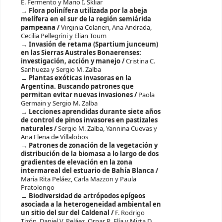
E. Fermento y Mario I. Skliar
Flora polinífera utilizada por la abeja
melífera en el sur de la región semiárida
pampeana /
Virginia Colaneri, Ana Andrada,
Cecilia Pellegrini y Elian Toum
Invasión de retama (Spartium junceum)
en las Sierras Australes Bonaerenses:
investigación, acción y manejo /
Cristina C.
Sanhueza y Sergio M. Zalba
Plantas exóticas invasoras en la
Argentina. Buscando patrones que
permitan evitar nuevas invasiones /
Paola
Germain y Sergio M. Zalba
Lecciones aprendidas durante siete años
de control de pinos invasores en pastizales
naturales /
Sergio M. Zalba, Yannina Cuevas y
Ana Elena de Villalobos
Patrones de zonación de la vegetación y
distribución de la biomasa a lo largo de dos
gradientes de elevación en la zona
intermareal del estuario de Bahía Blanca /
Maria Rita Peláez, Carla Mazzon y Paula
Pratolongo
Biodiversidad de artrópodos epígeos
asociada a la heterogeneidad ambiental en
un sitio del sur del Caldenal /
F. Rodrigo
Tizón, Daniel V. Peláez, Ornar R. Elía y Mirta D.