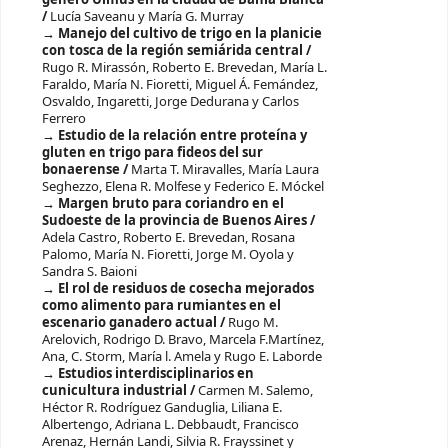
/
Lucía Saveanu y María G. Murray
Manejo del cultivo de trigo en la planicie
con tosca de la región semiárida central /
Rugo R. Mirassón, Roberto E. Brevedan, María L.
Faraldo, María N. Fioretti, Miguel Á. Femández,
Osvaldo, Ingaretti, Jorge Dedurana y Carlos
Ferrero
Estudio de la relación entre proteína y
gluten en trigo para fideos del sur
bonaerense /
Marta T. Miravalles, María Laura
Seghezzo, Elena R. Molfese y Federico E. Móckel
Margen bruto para coriandro en el
Sudoeste de la provincia de Buenos Aires /
Adela Castro, Roberto E. Brevedan, Rosana
Palomo, María N. Fioretti, Jorge M. Oyola y
Sandra S. Baioni
El rol de residuos de cosecha mejorados
como alimento para rumiantes en el
escenario ganadero actual /
Rugo M.
Arelovich, Rodrigo D. Bravo, Marcela F.Martínez,
Ana, C. Storm, María l. Amela y Rugo E. Laborde
Estudios interdisciplinarios en
cunicultura industrial /
Carmen M. Salemo,
Héctor R. Rodríguez Ganduglia, Liliana E.
Albertengo, Adriana L. Debbaudt, Francisco
Arenaz, Hernán Landi, Silvia R. Frayssinet y