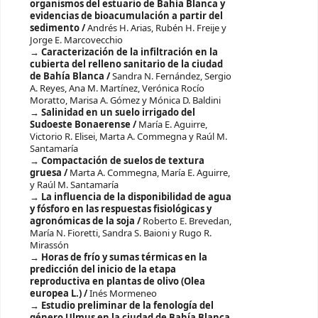
organismos del estuario de Bahía Blanca y
evidencias de bioacumulación a partir del
sedimento /
Andrés H. Arias, Rubén H. Freije y
Jorge E. Marcovecchio
Caracterización de la infiltración en la
cubierta del relleno sanitario de la ciudad
de Bahía Blanca /
Sandra N. Fernández, Sergio
A. Reyes, Ana M. Martínez, Verónica Rocío
Moratto, Marisa A. Gómez y Mónica D. Baldini
Salinidad en un suelo irrigado del
Sudoeste Bonaerense /
María E. Aguirre,
Victorio R. Elisei, Marta A. Commegna y Raúl M.
Santamaría
Compactación de suelos de textura
gruesa /
Marta A. Commegna, María E. Aguirre,
y Raúl M. Santamaría
La influencia de la disponibilidad de agua
y fósforo en las respuestas fisiológicas y
agronómicas de la soja /
Roberto E. Brevedan,
María N. Fioretti, Sandra S. Baioni y Rugo R.
Mirassón
Horas de frío y sumas térmicas en la
predicción del inicio de la etapa
reproductiva en plantas de olivo (Olea
europea L.) /
Inés Mormeneo
Estudio preliminar de la fenología del
género Ulmus en la ciudad de Bahía Blanca