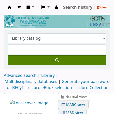
Search history
Clear
Biblioteca de Geografía y Turismo
Advanced search
Library
Multidisciplinary databases
|
Generate your password
for BECyT
|
eLibro eBook selection
|
eLibro Collection
Normal view
MARC view
ISBD view