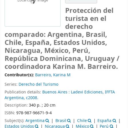
Local cover image
Protección del
turista en el
derecho
comparado: Argentina, Brasil,
Chile, España, Estados Unidos,
Nicaragua, México, Perú,
República Dominicana, Uruguay /
coordinadora Karina M. Barreiro.
Contributor(s):
Barreiro, Karina M
Series:
Derecho del Turismo
Publication details:
Buenos Aires :
Ladevi Ediciones, IFFTA
Argentina,
c2008.
Description:
340 p. ; 20 cm
ISBN:
978-987-96671-9-4
Subject(s):
Argentina
Brasil
Chile
España
Estados Unidos
Nicaragua
México
Perú