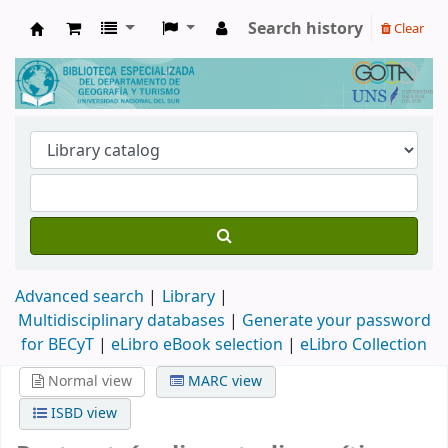
Search history
Clear
Biblioteca de Geografía y Turismo
Advanced search
Library
Multidisciplinary databases
|
Generate your password
for BECyT
|
eLibro eBook selection
|
eLibro Collection
Normal view
MARC view
ISBD view