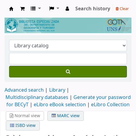
Search history
Clear
Biblioteca de Geografía y Turismo
Advanced search
Library
Multidisciplinary databases
|
Generate your password
for BECyT
|
eLibro eBook selection
|
eLibro Collection
Normal view
MARC view
ISBD view