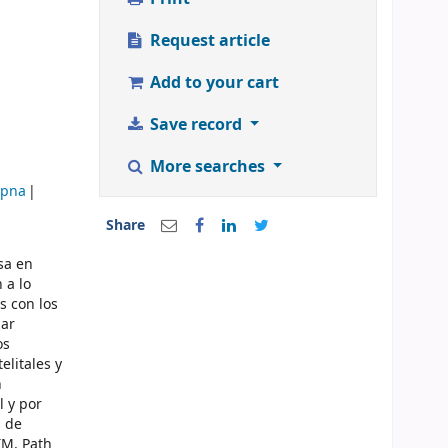
:
Request article
Add to your cart
Save record
More searches
Ppna
Share
sa en
 a lo
s con los
zar
os
elitales y
n
l y por
s de
TM, Path