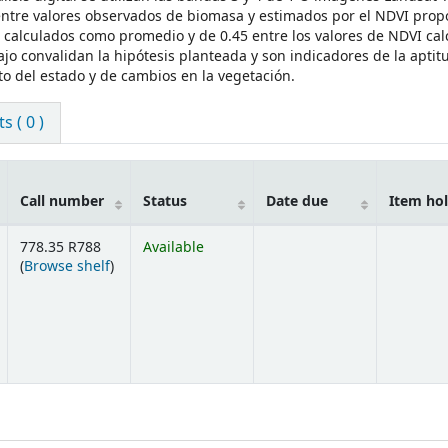
 entre valores observados de biomasa y estimados por el NDVI prop
I calculados como promedio y de 0.45 entre los valores de NDVI cal
ajo convalidan la hipótesis planteada y son indicadores de la aptit
to del estado y de cambios en la vegetación.
 ( 0 )
Call number
Status
Date due
Item ho
778.35 R788
Available
(Opens below)
(
Browse shelf
)