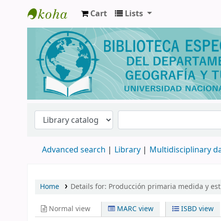
Cart
Lists
Biblioteca de Geografía y Turismo
Advanced search
Library
Multidisciplinary 
Home
Details for:
Producción primaria medida y es
Normal view
MARC view
ISBD view