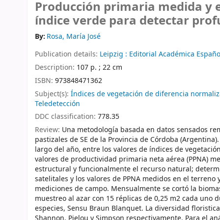
Producción primaria medida y 
índice verde para detectar pro
By:
Rosa, María José
Publication details:
Leipzig :
Editorial Académica Españo
Description:
107 p. ; 22 cm
ISBN:
973848471362
Subject(s):
Índices de vegetación de diferencia normali
Teledetección
DDC classification:
778.35
Review:
Una metodología basada en datos sensados re
pastizales de SE de la Provincia de Córdoba (Argentina).
largo del año, entre los valores de índices de vegetació
valores de productividad primaria neta aérea (PPNA) medi
estructural y funcionalmente el recurso natural; determ
satelitales y los valores de PPNA medidos en el terreno y
mediciones de campo. Mensualmente se cortó la biomasa
muestreo al azar con 15 réplicas de 0,25 m2 cada uno dur
especies, Sensu Braun Blanquet. La diversidad floristic
Shannon, Pielou y Simpson respectivamente. Para el anál