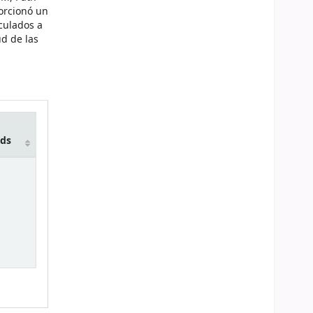
orcionó un
culados a
ud de las
lds