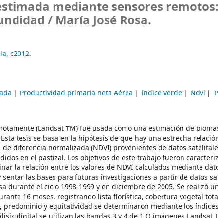
estimada mediante sensores remotos
fundidad /
María José Rosa.
la,
c2012.
zada
Productividad primaria neta Aérea
índice verde
Ndvi
motamente (Landsat TM) fue usada como una estimación de bioma
 Esta tesis se basa en la hipótesis de que hay una estrecha relación
n de diferencia normalizada (NDVI) provenientes de datos satelitale
dos en el pastizal. Los objetivos de este trabajo fueron caracteri
inar la relación entre los valores de NDVI calculados mediante dat
 sentar las bases para futuras investigaciones a partir de datos sat
 durante el ciclo 1998-1999 y en diciembre de 2005. Se realizó u
ante 16 meses, registrando lista florística, cobertura vegetal tota
a, predominio y equitatividad se determinaron mediante los índice
isis digital se utilizan las bandas 3 y 4 de 1 O imágenes Landsat 