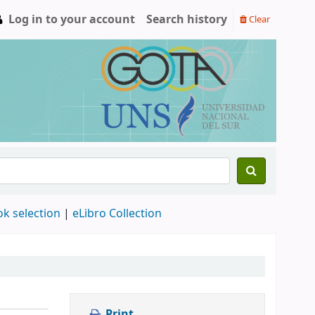
Log in to your account
Search history
Clear
ok selection
|
eLibro Collection
Print