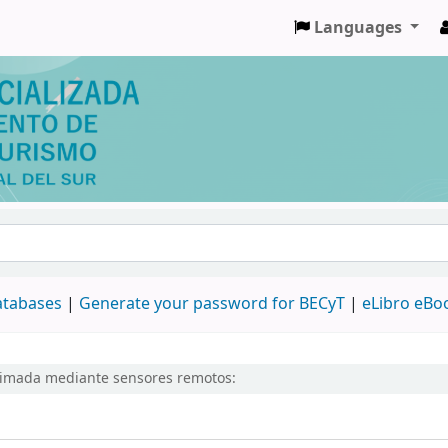
Languages
databases
|
Generate your password for BECyT
|
eLibro eBo
timada mediante sensores remotos: