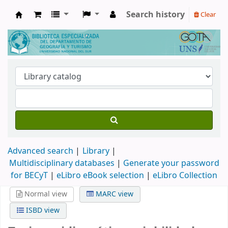
Search history
Clear
Biblioteca de Geografía y Turismo
Advanced search
Library
Multidisciplinary databases
|
Generate your password
for BECyT
|
eLibro eBook selection
|
eLibro Collection
Normal view
MARC view
ISBD view