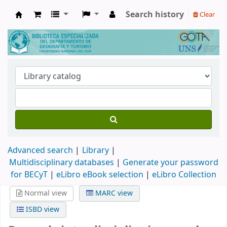
Search history
Clear
Biblioteca de Geografía y Turismo
Advanced search
Library
Multidisciplinary databases
|
Generate your password
for BECyT
|
eLibro eBook selection
|
eLibro Collection
Normal view
MARC view
ISBD view