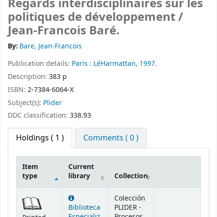
Regards interdisciplinaires sur les
politiques de développement /
Jean-Francois Baré.
By:
Bare, Jean-Francois
Publication details:
Paris :
LéHarmattan,
1997.
Description:
383 p
ISBN:
2-7384-6064-X
Subject(s):
Plider
DDC classification:
338.93
Holdings
( 1 )
Comments ( 0 )
Item
Current
type
library
Collection
Holdings
Colección
Biblioteca
PLIDER -
Especializ
Procesos