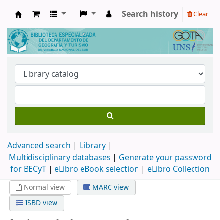
Search history
Clear
Biblioteca de Geografía y Turismo
Advanced search
Library
Multidisciplinary databases
|
Generate your password
for BECyT
|
eLibro eBook selection
|
eLibro Collection
Normal view
MARC view
ISBD view