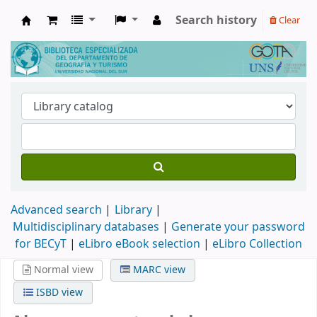
Search history
Clear
Biblioteca de Geografía y Turismo
Advanced search
Library
Multidisciplinary databases
|
Generate your password
for BECyT
|
eLibro eBook selection
|
eLibro Collection
Normal view
MARC view
ISBD view