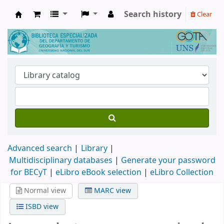
Search history
Clear
Biblioteca de Geografía y Turismo
Advanced search
Library
Multidisciplinary databases
|
Generate your password
for BECyT
|
eLibro eBook selection
|
eLibro Collection
Normal view
MARC view
ISBD view