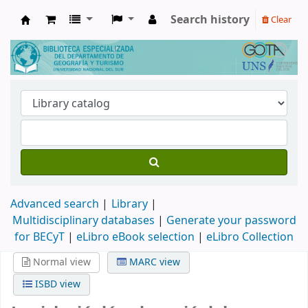
Search history
Clear
Biblioteca de Geografía y Turismo
Advanced search
Library
Multidisciplinary databases
|
Generate your password
for BECyT
|
eLibro eBook selection
|
eLibro Collection
Normal view
MARC view
ISBD view