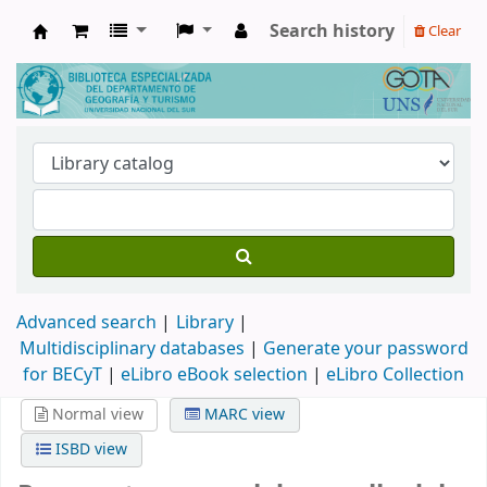
Search history
Clear
Biblioteca de Geografía y Turismo
Advanced search
Library
Multidisciplinary databases
|
Generate your password
for BECyT
|
eLibro eBook selection
|
eLibro Collection
Normal view
MARC view
ISBD view