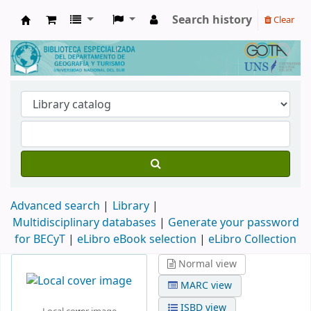
Search history
Clear
Biblioteca de Geografía y Turismo
Advanced search
Library
Multidisciplinary databases
|
Generate your password
for BECyT
|
eLibro eBook selection
|
eLibro Collection
Normal view
MARC view
ISBD view