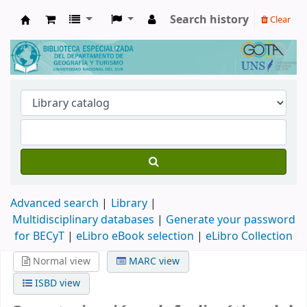
Search history
Clear
Biblioteca de Geografía y Turismo
Advanced search
Library
Multidisciplinary databases
|
Generate your password
for BECyT
|
eLibro eBook selection
|
eLibro Collection
Normal view
MARC view
ISBD view