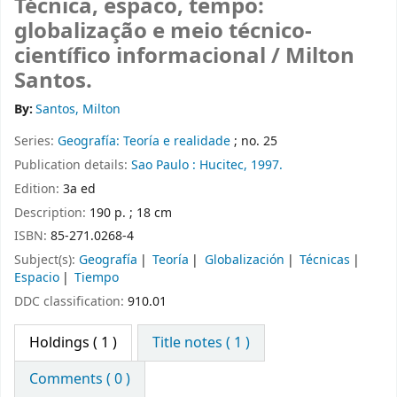
Técnica, espaco, tempo:
globalização e meio técnico-
científico informacional /
Milton
Santos.
By:
Santos, Milton
Series:
Geografía: Teoría e realidade
; no. 25
Publication details:
Sao Paulo :
Hucitec,
1997.
Edition:
3a ed
Description:
190 p. ; 18 cm
ISBN:
85-271.0268-4
Subject(s):
Geografía
Teoría
Globalización
Técnicas
Espacio
Tiempo
DDC classification:
910.01
Holdings
( 1 )
Title notes ( 1 )
Comments ( 0 )