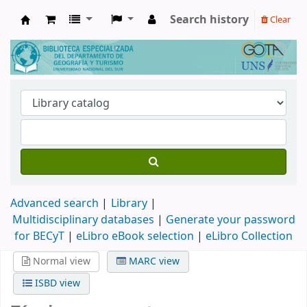
Search history
Clear
Biblioteca de Geografía y Turismo
Advanced search
Library
Multidisciplinary databases
|
Generate your password
for BECyT
|
eLibro eBook selection
|
eLibro Collection
Normal view
MARC view
ISBD view