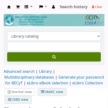
Search history
Clear
Biblioteca de Geografía y Turismo
Advanced search
Library
Multidisciplinary databases
|
Generate your password
for BECyT
|
eLibro eBook selection
|
eLibro Collection
Normal view
MARC view
ISBD view