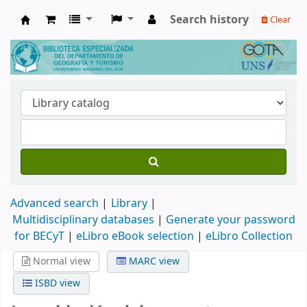
Search history
Clear
Biblioteca de Geografía y Turismo
Advanced search
Library
Multidisciplinary databases
|
Generate your password
for BECyT
|
eLibro eBook selection
|
eLibro Collection
Normal view
MARC view
ISBD view