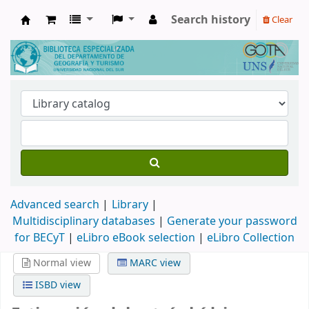
Search history
Clear
Biblioteca de Geografía y Turismo
Advanced search
Library
Multidisciplinary databases
|
Generate your password
for BECyT
|
eLibro eBook selection
|
eLibro Collection
Normal view
MARC view
ISBD view