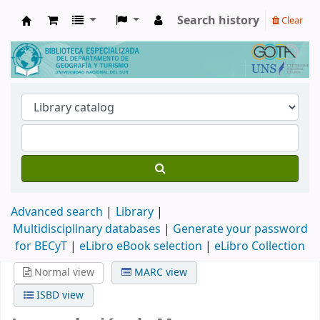
Search history
Clear
Biblioteca de Geografía y Turismo
Advanced search
Library
Multidisciplinary databases
|
Generate your password
for BECyT
|
eLibro eBook selection
|
eLibro Collection
Normal view
MARC view
ISBD view