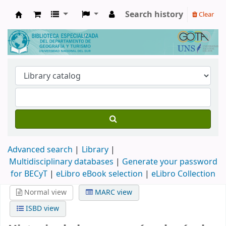
Search history
Clear
Biblioteca de Geografía y Turismo
Advanced search
Library
Multidisciplinary databases
|
Generate your password
for BECyT
|
eLibro eBook selection
|
eLibro Collection
Normal view
MARC view
ISBD view