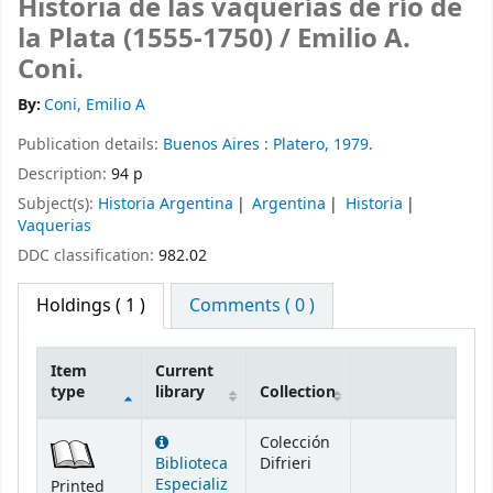
Historia de las vaquerías de río de
la Plata (1555-1750) /
Emilio A.
Coni.
By:
Coni, Emilio A
Publication details:
Buenos Aires :
Platero,
1979.
Description:
94 p
Subject(s):
Historia Argentina
Argentina
Historia
Vaquerias
DDC classification:
982.02
Holdings
( 1 )
Comments ( 0 )
Item
Current
type
library
Collection
Holdings
Colección
Biblioteca
Difrieri
Especializ
Printed