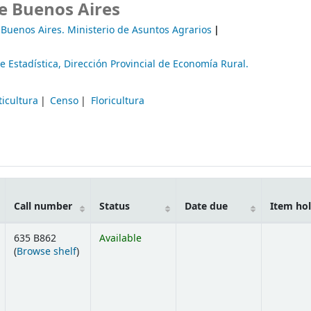
de Buenos Aires
Buenos Aires. Ministerio de Asuntos Agrarios
e Estadística,
Dirección Provincial de Economía Rural.
ticultura
Censo
Floricultura
Call number
Status
Date due
Item ho
635 B862
Available
(Opens below)
(
Browse shelf
)