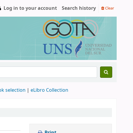
Log in to your account
Search history
Clear
ok selection
|
eLibro Collection
Print