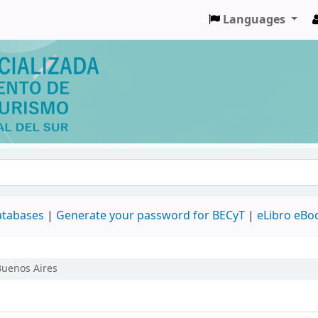
Languages
databases
|
Generate your password for BECyT
|
eLibro eBo
 Buenos Aires