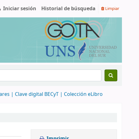
Iniciar sesión
Historial de búsqueda
Limpiar
nares |
Clave digital BECyT |
Colección eLibro
Imprimir