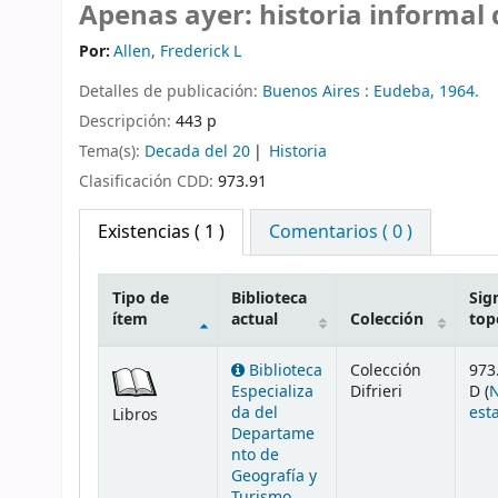
Apenas ayer: historia informal 
Por:
Allen, Frederick L
Detalles de publicación:
Buenos Aires :
Eudeba,
1964.
Descripción:
443 p
Tema(s):
Decada del 20
Historia
Clasificación CDD:
973.91
Existencias
( 1 )
Comentarios ( 0 )
Tipo de
Biblioteca
Sig
ítem
actual
Colección
top
Existencias
Biblioteca
Colección
973
Especializa
Difrieri
D (
da del
est
Libros
Departame
nto de
Geografía y
Turismo