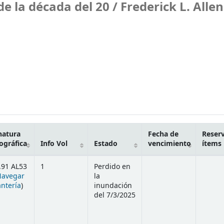
de la década del 20 /
Frederick L. Allen
natura
Fecha de
Reser
ográfica
Info Vol
Estado
vencimiento
ítems
.91 AL53
1
Perdido en
Navegar
la
(Abre debajo)
antería
)
inundación
del 7/3/2025