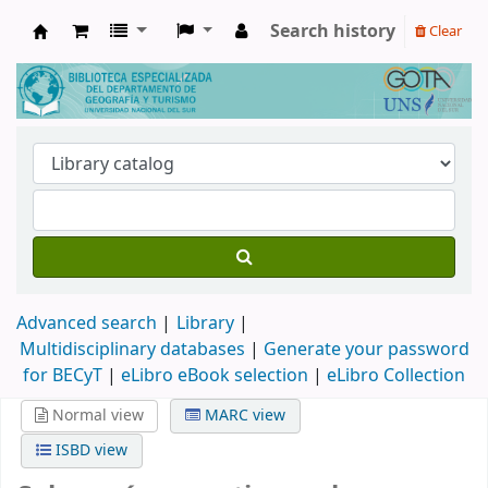
Search history
Clear
Biblioteca de Geografía y Turismo
Advanced search
Library
Multidisciplinary databases
|
Generate your password
for BECyT
|
eLibro eBook selection
|
eLibro Collection
Normal view
MARC view
ISBD view