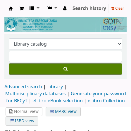
Search history
Clear
Biblioteca de Geografía y Turismo
Advanced search
Library
Multidisciplinary databases
|
Generate your password
for BECyT
|
eLibro eBook selection
|
eLibro Collection
Normal view
MARC view
ISBD view