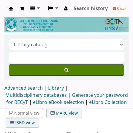
Search history
Clear
Biblioteca de Geografía y Turismo
Advanced search
Library
Multidisciplinary databases
|
Generate your password
for BECyT
|
eLibro eBook selection
|
eLibro Collection
Normal view
MARC view
ISBD view