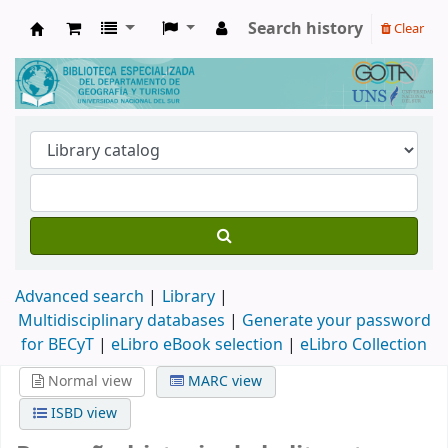
Search history
Clear
Biblioteca de Geografía y Turismo
Advanced search
Library
Multidisciplinary databases
|
Generate your password
for BECyT
|
eLibro eBook selection
|
eLibro Collection
Normal view
MARC view
ISBD view